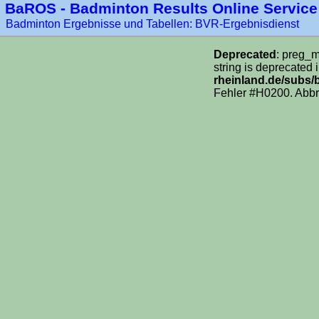
BaROS - Badminton Results Online Service
Badminton Ergebnisse und Tabellen: BVR-Ergebnisdienst
Deprecated
: preg_m
string is deprecated 
rheinland.de/subs/
Fehler #H0200. Abbr