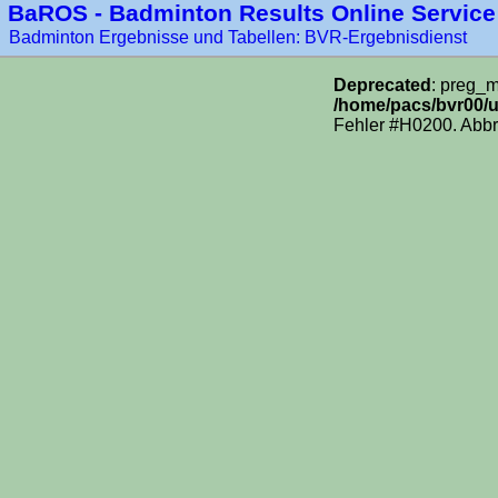
BaROS - Badminton Results Online Service
Badminton Ergebnisse und Tabellen: BVR-Ergebnisdienst
Deprecated
: preg_m
/home/pacs/bvr00/u
Fehler #H0200. Abbr