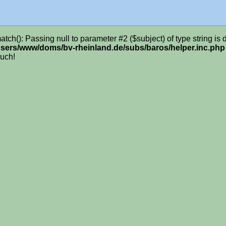
atch(): Passing null to parameter #2 ($subject) of type string is
sers/www/doms/bv-rheinland.de/subs/baros/helper.inc.php
uch!