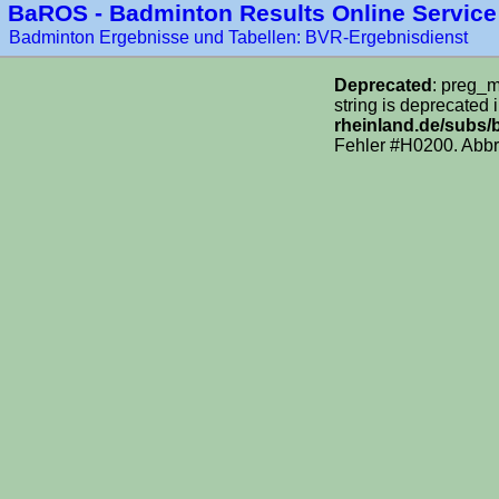
BaROS - Badminton Results Online Service
Badminton Ergebnisse und Tabellen: BVR-Ergebnisdienst
Deprecated
: preg_m
string is deprecated 
rheinland.de/subs/
Fehler #H0200. Abbr