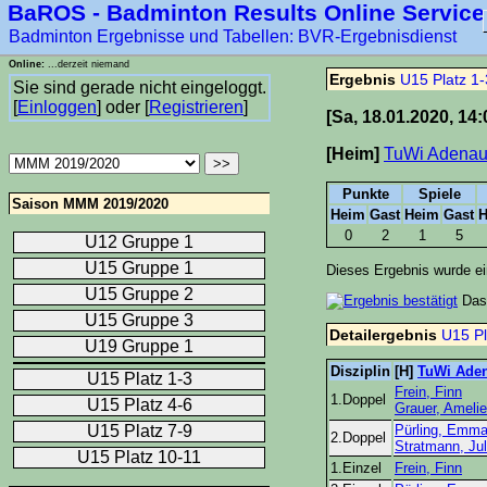
BaROS - Badminton Results Online Service
****-1
Badminton Ergebnisse und Tabellen: BVR-Ergebnisdienst
Online:
...derzeit niemand
Ergebnis
U15 Platz 1-
Sie sind gerade nicht eingeloggt.
[
Einloggen
] oder [
Registrieren
]
[Sa, 18.01.2020, 14:
[Heim]
TuWi Adenau
Punkte
Spiele
Saison MMM 2019/2020
Heim
Gast
Heim
Gast
H
0
2
1
5
U12 Gruppe 1
U15 Gruppe 1
Dieses Ergebnis wurde 
U15 Gruppe 2
Das
U15 Gruppe 3
Detailergebnis
U15 Pl
U19 Gruppe 1
Disziplin
[H]
TuWi Ade
U15 Platz 1-3
Frein, Finn
1.Doppel
U15 Platz 4-6
Grauer, Amelie
U15 Platz 7-9
Pürling, Emm
2.Doppel
Stratmann, Ju
U15 Platz 10-11
1.Einzel
Frein, Finn