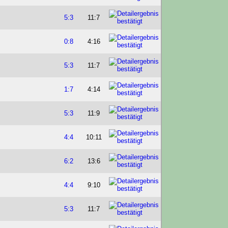
5:3
11:7
0:8
4:16
5:3
11:7
1:7
4:14
5:3
11:9
4:4
10:11
6:2
13:6
4:4
9:10
5:3
11:7