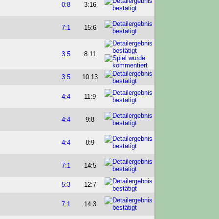
0:8
3:16
7:1
15:6
3:5
8:11
3:5
10:13
4:4
11:9
4:4
9:8
4:4
8:9
7:1
14:5
5:3
12:7
7:1
14:3