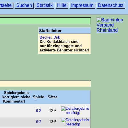
rtseite
Suchen
Statistik
Hilfe
Impressum
Datenschutz
Staffelleiter
Becker, Dirk
Die Kontaktdaten sind
nur für eingeloggte und
aktivierte Benutzer sichtbar!
Spiele
Sätze
6:2
12:6
6:2
13:5