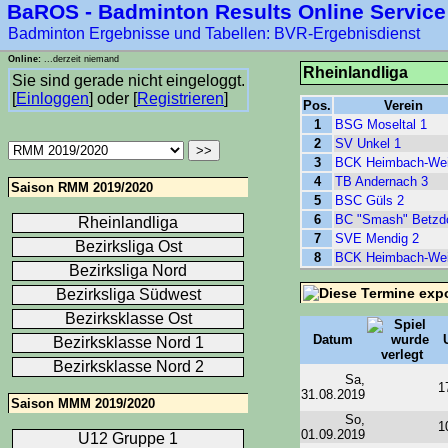
BaROS - Badminton Results Online Service
****-1
Badminton Ergebnisse und Tabellen: BVR-Ergebnisdienst
Online:
...derzeit niemand
Rheinlandliga
Sie sind gerade nicht eingeloggt.
[
Einloggen
] oder [
Registrieren
]
Pos.
Verein
1
BSG Moseltal 1
2
SV Unkel 1
3
BCK Heimbach-Wei
4
TB Andernach 3
Saison RMM 2019/2020
5
BSC Güls 2
6
BC "Smash" Betzdo
Rheinlandliga
7
SVE Mendig 2
Bezirksliga Ost
8
BCK Heimbach-Wei
Bezirksliga Nord
Bezirksliga Südwest
Bezirksklasse Ost
Datum
Bezirksklasse Nord 1
Bezirksklasse Nord 2
Sa,
1
31.08.2019
Saison MMM 2019/2020
So,
1
01.09.2019
U12 Gruppe 1