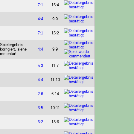
7:1
15:4
4:4
9:9
7:1
15:2
4:4
9:9
5:3
11:7
4:4
11:10
2:6
6:14
3:5
10:11
6:2
13:6