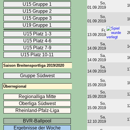
So,
U15 Gruppe 1
1
01.09.2019
U15 Gruppe 2
So,
U15 Gruppe 3
1
01.09.2019
U19 Gruppe 1
Fr,
2
U15 Platz 1-3
13.09.2019
U15 Platz 4-6
Sa,
1
U15 Platz 7-9
14.09.2019
U15 Platz 10-11
Sa,
1
14.09.2019
Saison Breitensportliga 2019/2020
Sa,
1
14.09.2019
Gruppe Südwest
So,
1
15.09.2019
Überregional
So,
1
Regionalliga Mitte
15.09.2019
Oberliga Südwest
So,
1
15.09.2019
Rheinland-Pfalz-Liga
Sa,
1
BVR-Ballpool
12.10.2019
Ergebnisse der Woche