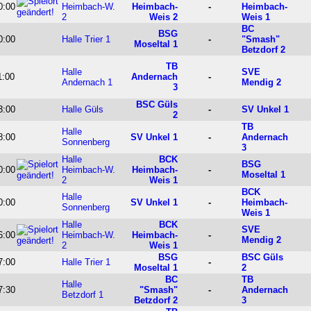
0:00
Heimbach-W.
Heimbach-
-
Heimbach-
2
Weis 2
Weis 1
BC
BSG
0:00
Halle Trier 1
-
"Smash"
Moseltal 1
Betzdorf 2
TB
Halle
SVE
1:00
Andernach
-
Andernach 1
Mendig 2
3
BSC Güls
3:00
Halle Güls
-
SV Unkel 1
2
TB
Halle
8:00
SV Unkel 1
-
Andernach
Sonnenberg
3
Halle
BCK
BSG
0:00
Heimbach-W.
Heimbach-
-
Moseltal 1
2
Weis 1
BCK
Halle
0:00
SV Unkel 1
-
Heimbach-
Sonnenberg
Weis 1
Halle
BCK
SVE
6:00
Heimbach-W.
Heimbach-
-
Mendig 2
2
Weis 1
BSG
BSC Güls
7:00
Halle Trier 1
-
Moseltal 1
2
BC
TB
Halle
7:30
"Smash"
-
Andernach
Betzdorf 1
Betzdorf 2
3