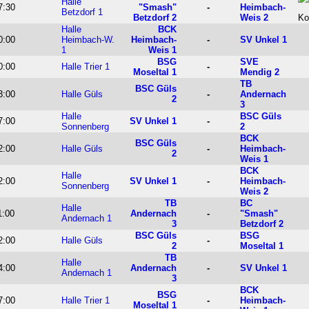
Halle
7:30
"Smash"
-
Heimbach-
Betzdorf 1
Betzdorf 2
Weis 2
Halle
BCK
0:00
Heimbach-W.
Heimbach-
-
SV Unkel 1
1
Weis 1
BSG
SVE
0:00
Halle Trier 1
-
Moseltal 1
Mendig 2
TB
BSC Güls
3:00
Halle Güls
-
Andernach
2
3
Halle
BSC Güls
7:00
SV Unkel 1
-
Sonnenberg
2
BCK
BSC Güls
2:00
Halle Güls
-
Heimbach-
2
Weis 1
BCK
Halle
2:00
SV Unkel 1
-
Heimbach-
Sonnenberg
Weis 2
TB
BC
Halle
1:00
Andernach
-
"Smash"
Andernach 1
3
Betzdorf 2
BSC Güls
BSG
2:00
Halle Güls
-
2
Moseltal 1
TB
Halle
4:00
Andernach
-
SV Unkel 1
Andernach 1
3
BCK
BSG
7:00
Halle Trier 1
-
Heimbach-
Moseltal 1