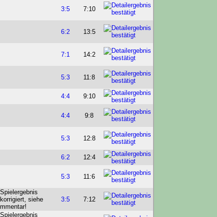
3:5
7:10
6:2
13:5
7:1
14:2
5:3
11:8
4:4
9:10
4:4
9:8
5:3
12:8
6:2
12:4
5:3
11:6
3:5
7:12