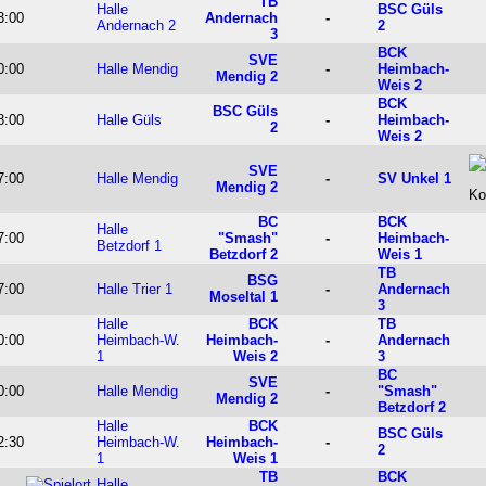
TB
Halle
BSC Güls
3:00
Andernach
-
Andernach 2
2
3
BCK
SVE
0:00
Halle Mendig
-
Heimbach-
Mendig 2
Weis 2
BCK
BSC Güls
8:00
Halle Güls
-
Heimbach-
2
Weis 2
SVE
7:00
Halle Mendig
-
SV Unkel 1
Mendig 2
BC
BCK
Halle
7:00
"Smash"
-
Heimbach-
Betzdorf 1
Betzdorf 2
Weis 1
TB
BSG
7:00
Halle Trier 1
-
Andernach
Moseltal 1
3
Halle
BCK
TB
0:00
Heimbach-W.
Heimbach-
-
Andernach
1
Weis 2
3
BC
SVE
0:00
Halle Mendig
-
"Smash"
Mendig 2
Betzdorf 2
Halle
BCK
BSC Güls
2:30
Heimbach-W.
Heimbach-
-
2
1
Weis 1
TB
BCK
Halle