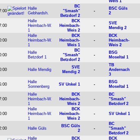
Weis 1
BC
Halle
BSC Güls
7:00
"Smash"
-
Gebhardsh.
2
Betzdorf 2
Halle
BCK
SVE
7:00
Heimbach-W.
Heimbach-
-
Mendig 2
1
Weis 2
Halle
BCK
BCK
0:00
Heimbach-W.
Heimbach-
-
Heimbach-
1
Weis 1
Weis 2
BC
Halle
BSG
0:00
"Smash"
-
Betzdorf 1
Moseltal 1
Betzdorf 2
TB
SVE
0:00
Halle Mendig
-
Andernach
Mendig 2
3
Halle
BSG
6:00
SV Unkel 1
-
Sonnenberg
Moseltal 1
Halle
BCK
BC
7:00
Heimbach-W.
Heimbach-
-
"Smash"
1
Weis 2
Betzdorf 2
Halle
BCK
0:00
Heimbach-W.
Heimbach-
-
SV Unkel 1
1
Weis 2
BC
BSC Güls
2:00
Halle Güls
-
"Smash"
2
Betzdorf 2
Halle
BCK
BCK