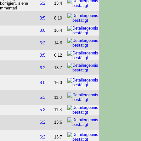
6:2
13:4
3:5
8:10
8:0
16:4
6:2
14:6
3:5
6:12
6:2
13:7
8:0
16:3
5:3
11:8
5:3
11:8
6:2
13:6
6:2
13:7