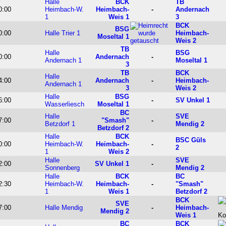
Halle
BCK
TB
0:00
Heimbach-W.
Heimbach-
-
Andernach
1
Weis 1
3
BCK
BSG
0:00
Halle Trier 1
Heimbach-
Moseltal 1
Weis 2
TB
Halle
BSG
0:00
Andernach
-
Andernach 1
Moseltal 1
3
TB
BCK
Halle
4:00
Andernach
-
Heimbach-
Andernach 1
3
Weis 2
Halle
BSG
6:00
-
SV Unkel 1
Wasserliesch
Moseltal 1
BC
Halle
SVE
7:00
"Smash"
-
Betzdorf 1
Mendig 2
Betzdorf 2
Halle
BCK
BSC Güls
0:00
Heimbach-W.
Heimbach-
-
2
1
Weis 2
Halle
SVE
2:00
SV Unkel 1
-
Sonnenberg
Mendig 2
Halle
BCK
BC
2:30
Heimbach-W.
Heimbach-
-
"Smash"
1
Weis 1
Betzdorf 2
BCK
SVE
7:00
Halle Mendig
-
Heimbach-
Mendig 2
Weis 1
BC
BCK