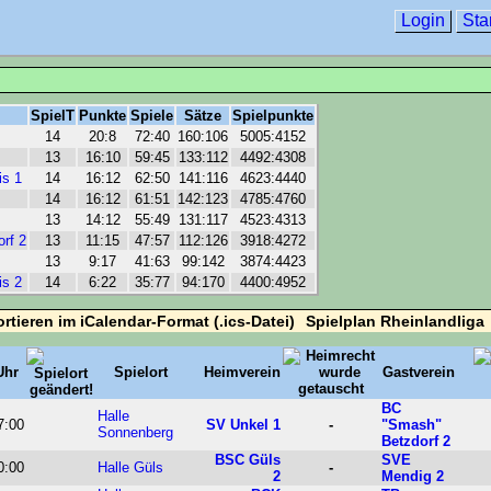
Login
Sta
SpielT
Punkte
Spiele
Sätze
Spielpunkte
14
20:8
72:40
160:106
5005:4152
13
16:10
59:45
133:112
4492:4308
s 1
14
16:12
62:50
141:116
4623:4440
14
16:12
61:51
142:123
4785:4760
13
14:12
55:49
131:117
4523:4313
rf 2
13
11:15
47:57
112:126
3918:4272
13
9:17
41:63
99:142
3874:4423
s 2
14
6:22
35:77
94:170
4400:4952
Spielplan Rheinlandliga
Uhr
Spielort
Heimverein
Gastverein
BC
Halle
7:00
SV Unkel 1
-
"Smash"
Sonnenberg
Betzdorf 2
BSC Güls
SVE
0:00
Halle Güls
-
2
Mendig 2