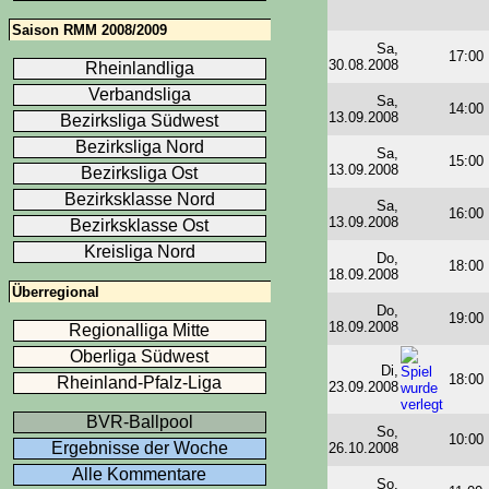
Saison RMM 2008/2009
Sa,
17:00
30.08.2008
Rheinlandliga
Verbandsliga
Sa,
14:00
13.09.2008
Bezirksliga Südwest
Bezirksliga Nord
Sa,
15:00
13.09.2008
Bezirksliga Ost
Bezirksklasse Nord
Sa,
16:00
13.09.2008
Bezirksklasse Ost
Kreisliga Nord
Do,
18:00
18.09.2008
Überregional
Do,
19:00
18.09.2008
Regionalliga Mitte
Oberliga Südwest
Di,
18:00
Rheinland-Pfalz-Liga
23.09.2008
BVR-Ballpool
So,
10:00
Ergebnisse der Woche
26.10.2008
Alle Kommentare
So,