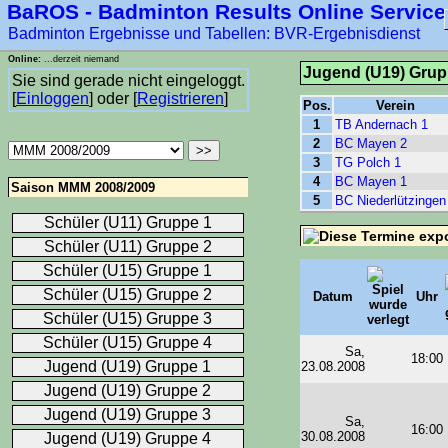
BaROS - Badminton Results Online Service
****-1
Badminton Ergebnisse und Tabellen: BVR-Ergebnisdienst
Online:
...derzeit niemand
Jugend (U19) Grup
Sie sind gerade nicht eingeloggt.
[
Einloggen
] oder [
Registrieren
]
Pos.
Verein
1
TB Andernach 1
2
BC Mayen 2
3
TG Polch 1
4
BC Mayen 1
Saison MMM 2008/2009
5
BC Niederlützingen
Schüler (U11) Gruppe 1
Schüler (U11) Gruppe 2
Schüler (U15) Gruppe 1
Schüler (U15) Gruppe 2
Datum
Uhr
Schüler (U15) Gruppe 3
Schüler (U15) Gruppe 4
Sa,
18:00
Jugend (U19) Gruppe 1
23.08.2008
Jugend (U19) Gruppe 2
Jugend (U19) Gruppe 3
Sa,
16:00
30.08.2008
Jugend (U19) Gruppe 4