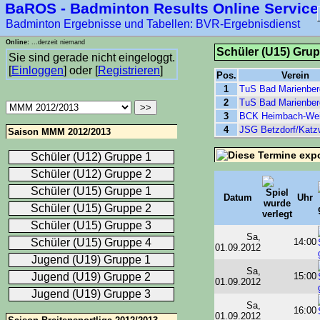
BaROS - Badminton Results Online Service
Badminton Ergebnisse und Tabellen: BVR-Ergebnisdienst
Online:
...derzeit niemand
Schüler (U15) Grup
Sie sind gerade nicht eingeloggt.
[
Einloggen
] oder [
Registrieren
]
Pos.
Verein
1
TuS Bad Marienber
2
TuS Bad Marienber
3
BCK Heimbach-Wei
4
JSG Betzdorf/Katz
Saison MMM 2012/2013
Schüler (U12) Gruppe 1
Schüler (U12) Gruppe 2
Schüler (U15) Gruppe 1
Datum
Uhr
Schüler (U15) Gruppe 2
Schüler (U15) Gruppe 3
Sa,
Schüler (U15) Gruppe 4
14:00
01.09.2012
Jugend (U19) Gruppe 1
Sa,
Jugend (U19) Gruppe 2
15:00
01.09.2012
Jugend (U19) Gruppe 3
Sa,
16:00
01.09.2012