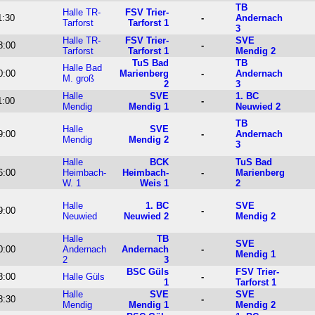
TB
Halle TR-
FSV Trier-
1:30
-
Andernach
Tarforst
Tarforst 1
3
Halle TR-
FSV Trier-
SVE
8:00
-
Tarforst
Tarforst 1
Mendig 2
TuS Bad
TB
Halle Bad
0:00
Marienberg
-
Andernach
M. groß
2
3
Halle
SVE
1. BC
1:00
-
Mendig
Mendig 1
Neuwied 2
TB
Halle
SVE
9:00
-
Andernach
Mendig
Mendig 2
3
Halle
BCK
TuS Bad
6:00
Heimbach-
Heimbach-
-
Marienberg
W. 1
Weis 1
2
Halle
1. BC
SVE
9:00
-
Neuwied
Neuwied 2
Mendig 2
Halle
TB
SVE
0:00
Andernach
Andernach
-
Mendig 1
2
3
BSC Güls
FSV Trier-
3:00
Halle Güls
-
1
Tarforst 1
Halle
SVE
SVE
8:30
-
Mendig
Mendig 1
Mendig 2