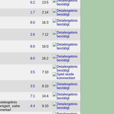
6:2
13:5
1:7
2:14
8:0
16:3
2:6
7:12
8:0
16:0
8:0
16:2
3:5
7:10
3:5
8:10
7:1
14:4
4:4
9:10