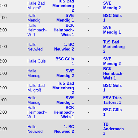
TuS Bad
Halle Bad
SVE
0:00
Marienberg
-
M. groß
Mendig 2
2
Halle
SVE
BSC Güls
1:00
-
Mendig
Mendig 1
1
Halle
BCK
SVE
6:00
Heimbach-
Heimbach-
-
Mendig 1
W. 1
Weis 1
TuS Bad
Halle
1. BC
9:00
-
Marienberg
Neuwied
Neuwied 2
2
BSC Güls
SVE
3:00
Halle Güls
-
1
Mendig 2
BCK
Halle
SVE
0:00
-
Heimbach-
Mendig
Mendig 2
Weis 1
TuS Bad
Halle Bad
BSC Güls
0:00
Marienberg
-
M. groß
1
2
Halle
SVE
FSV Trier-
1:00
-
Mendig
Mendig 1
Tarforst 1
Halle
BCK
BSC Güls
6:00
Heimbach-
Heimbach-
-
1
W. 1
Weis 1
TB
Halle
1. BC
0:00
-
Andernach
Neuwied
Neuwied 2
3