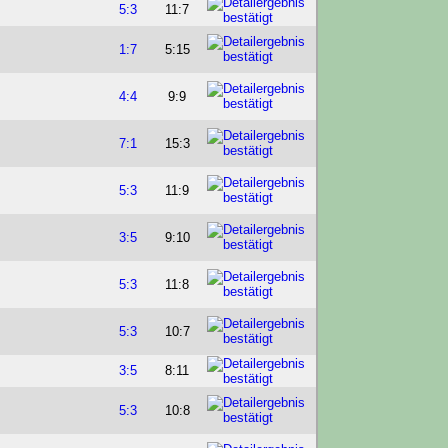
5:3
11:7
1:7
5:15
4:4
9:9
7:1
15:3
5:3
11:9
3:5
9:10
5:3
11:8
5:3
10:7
3:5
8:11
5:3
10:8