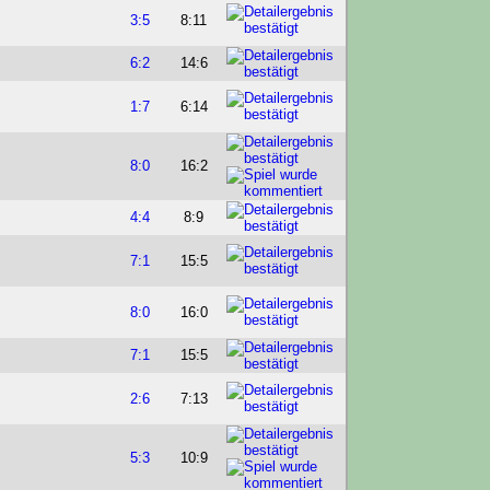
3:5
8:11
6:2
14:6
1:7
6:14
8:0
16:2
4:4
8:9
7:1
15:5
8:0
16:0
7:1
15:5
2:6
7:13
5:3
10:9