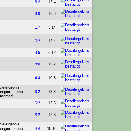
6:2
12:4
8:0
16:3
1:7
3:14
6:2
13:4
3:5
6:12
8:0
16:2
4:4
10:8
6:2
13:6
6:2
13:6
6:2
12:6
4:4
10:10