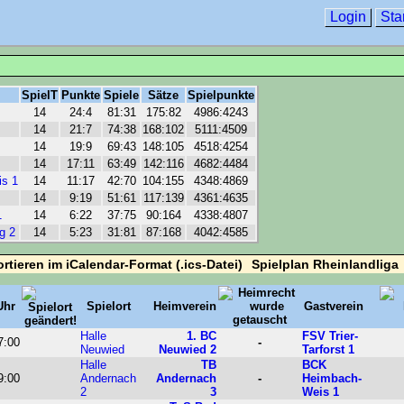
Login
Sta
SpielT
Punkte
Spiele
Sätze
Spielpunkte
14
24:4
81:31
175:82
4986:4243
14
21:7
74:38
168:102
5111:4509
14
19:9
69:43
148:105
4518:4254
14
17:11
63:49
142:116
4682:4484
s 1
14
11:17
42:70
104:155
4348:4869
14
9:19
51:61
117:139
4361:4635
1
14
6:22
37:75
90:164
4338:4807
g 2
14
5:23
31:81
87:168
4042:4585
Spielplan Rheinlandliga
Uhr
Spielort
Heimverein
Gastverein
Halle
1. BC
FSV Trier-
7:00
-
Neuwied
Neuwied 2
Tarforst 1
Halle
TB
BCK
9:00
Andernach
Andernach
-
Heimbach-
2
3
Weis 1