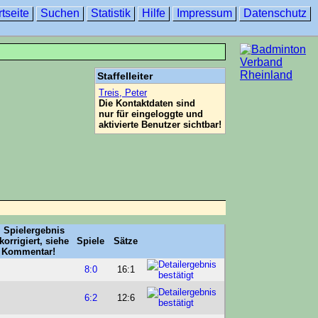
rtseite
Suchen
Statistik
Hilfe
Impressum
Datenschutz
Staffelleiter
Treis, Peter
Die Kontaktdaten sind
nur für eingeloggte und
aktivierte Benutzer sichtbar!
Spiele
Sätze
8:0
16:1
6:2
12:6