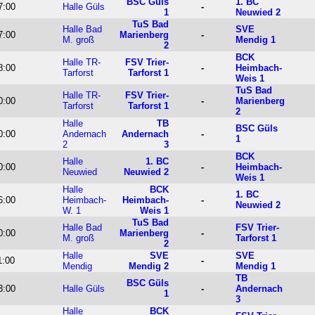
BSC Güls
1. BC
7:00
Halle Güls
-
1
Neuwied 2
TuS Bad
Halle Bad
SVE
7:00
Marienberg
-
M. groß
Mendig 1
2
BCK
Halle TR-
FSV Trier-
8:00
-
Heimbach-
Tarforst
Tarforst 1
Weis 1
TuS Bad
Halle TR-
FSV Trier-
0:00
-
Marienberg
Tarforst
Tarforst 1
2
Halle
TB
BSC Güls
0:00
Andernach
Andernach
-
1
2
3
BCK
Halle
1. BC
0:00
-
Heimbach-
Neuwied
Neuwied 2
Weis 1
Halle
BCK
1. BC
6:00
Heimbach-
Heimbach-
-
Neuwied 2
W. 1
Weis 1
TuS Bad
Halle Bad
FSV Trier-
0:00
Marienberg
-
M. groß
Tarforst 1
2
Halle
SVE
SVE
1:00
-
Mendig
Mendig 2
Mendig 1
TB
BSC Güls
3:00
Halle Güls
-
Andernach
1
3
Halle
BCK