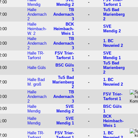
7:00
-
Mendig
Mendig 2
Tarforst 1
Halle
TB
TuS Bad
7:00
Andernach
Andernach
-
Marienberg
2
3
2
Halle
BCK
SVE
0:00
Heimbach-
Heimbach-
-
Mendig 2
W. 2
Weis 1
Halle
TB
1. BC
0:00
Andernach
Andernach
-
Neuwied 2
2
3
Halle TR-
FSV Trier-
SVE
2:00
-
Tarforst
Tarforst 1
Mendig 1
TuS Bad
BSC Güls
3:00
Halle Güls
-
Marienberg
1
2
TuS Bad
Halle Bad
1. BC
7:00
Marienberg
-
M. groß
Neuwied 2
2
Halle
TB
FSV Trier-
0:00
Andernach
Andernach
-
Tarforst 1
2
3
Halle
SVE
BSC Güls
0:00
-
Mendig
Mendig 2
1
BCK
Halle
SVE
1:00
-
Heimbach-
Mendig
Mendig 1
Weis 1
Halle TR-
FSV Trier-
1. BC
7:00
-
Tarforst
Tarforst 1
Neuwied 2