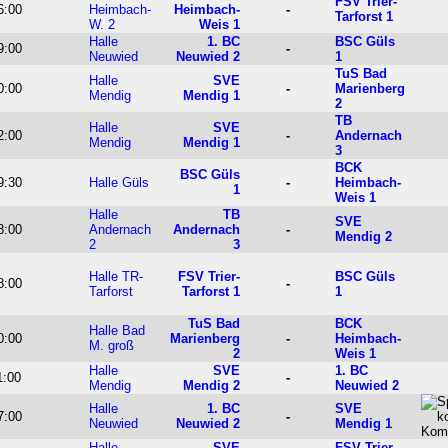
FSV Trier-
6:00
Heimbach-
Heimbach-
-
Tarforst 1
W. 2
Weis 1
Halle
1. BC
BSC Güls
9:00
-
Neuwied
Neuwied 2
1
TuS Bad
Halle
SVE
0:00
-
Marienberg
Mendig
Mendig 1
2
TB
Halle
SVE
2:00
-
Andernach
Mendig
Mendig 1
3
BCK
BSC Güls
9:30
Halle Güls
-
Heimbach-
1
Weis 1
Halle
TB
SVE
8:00
Andernach
Andernach
-
Mendig 2
2
3
Halle TR-
FSV Trier-
BSC Güls
8:00
-
Tarforst
Tarforst 1
1
TuS Bad
BCK
Halle Bad
0:00
Marienberg
-
Heimbach-
M. groß
2
Weis 1
Halle
SVE
1. BC
1:00
-
Mendig
Mendig 2
Neuwied 2
Halle
1. BC
SVE
7:00
-
Neuwied
Neuwied 2
Mendig 1
Halle
SVE
FSV Trier-