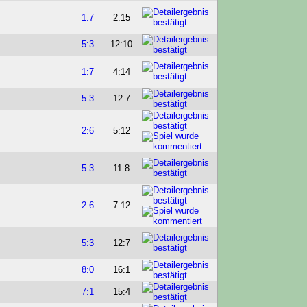
1:7
2:15
5:3
12:10
1:7
4:14
5:3
12:7
2:6
5:12
5:3
11:8
2:6
7:12
5:3
12:7
8:0
16:1
7:1
15:4