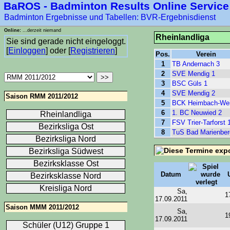
BaROS - Badminton Results Online Service
****-1
Badminton Ergebnisse und Tabellen: BVR-Ergebnisdienst
Online:
...derzeit niemand
Rheinlandliga
Sie sind gerade nicht eingeloggt.
[
Einloggen
] oder [
Registrieren
]
Pos.
Verein
1
TB Andernach 3
2
SVE Mendig 1
3
BSC Güls 1
4
SVE Mendig 2
Saison RMM 2011/2012
5
BCK Heimbach-Wei
6
1. BC Neuwied 2
Rheinlandliga
7
FSV Trier-Tarforst 
Bezirksliga Ost
8
TuS Bad Marienber
Bezirksliga Nord
Bezirksliga Südwest
Bezirksklasse Ost
Datum
Bezirksklasse Nord
Kreisliga Nord
Sa,
1
17.09.2011
Saison MMM 2011/2012
Sa,
1
17.09.2011
Schüler (U12) Gruppe 1