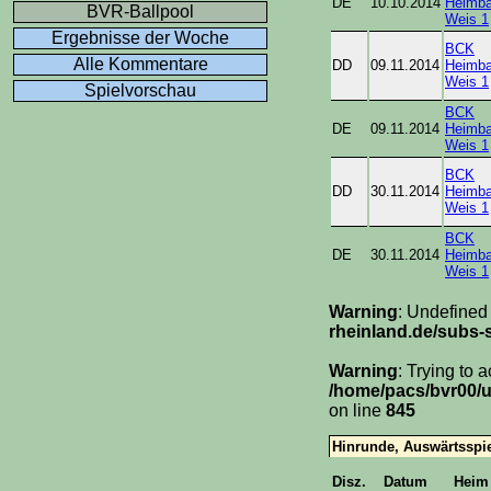
DE
10.10.2014
Heimba
BVR-Ballpool
Weis 1
Ergebnisse der Woche
BCK
Alle Kommentare
DD
09.11.2014
Heimba
Weis 1
Spielvorschau
BCK
DE
09.11.2014
Heimba
Weis 1
BCK
DD
30.11.2014
Heimba
Weis 1
BCK
DE
30.11.2014
Heimba
Weis 1
Warning
: Undefined
rheinland.de/subs-s
Warning
: Trying to 
/home/pacs/bvr00/u
on line
845
Hinrunde, Auswärtsspi
Disz.
Datum
Heim