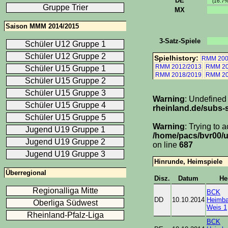
DE
(16.7%
Gruppe Trier
MX
Saison MMM 2014/2015
3-Satz-Spiele
Schüler U12 Gruppe 1
Schüler U12 Gruppe 2
Spielhistory:
RMM 200
RMM 2012/2013
RMM 20
Schüler U15 Gruppe 1
RMM 2018/2019
RMM 20
Schüler U15 Gruppe 2
Schüler U15 Gruppe 3
Warning
: Undefined
Schüler U15 Gruppe 4
rheinland.de/subs-s
Schüler U15 Gruppe 5
Warning
: Trying to 
Jugend U19 Gruppe 1
/home/pacs/bvr00/u
Jugend U19 Gruppe 2
on line
687
Jugend U19 Gruppe 3
Hinrunde, Heimspiele
Überregional
Disz.
Datum
He
Regionalliga Mitte
BCK
DD
10.10.2014
Heimba
Oberliga Südwest
Weis 1
Rheinland-Pfalz-Liga
BCK