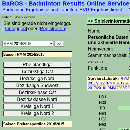
BaROS - Badminton Results Online Service
****-1
Badminton Ergebnisse und Tabellen: BVR-Ergebnisdienst
Online:
...derzeit niemand
<<
Spielerinformat
Sie sind gerade nicht eingeloggt.
[
Einloggen
] oder [
Registrieren
]
Name:
Persönliche Daten 
und aktivierte Benu
Heimverein:
Saison RMM 2014/2015
Stammmannschaft:
Zusätze:
-
Rheinlandliga
Funktion:
Bezirksliga Ost
Bezirksliga Nord
Spielerstatistik:
RMM 
2011/2012
RMM 2012/20
Bezirksliga Südwest
2017/2018
RMM 2018/20
Bezirksklasse Ost
HD1
Bezirksklasse Nord
HD2
Kreisliga Nord 1
DD
Kreisliga Nord 2
HE1
HE2
Saison Breitensportliga 2014/2015
HE3