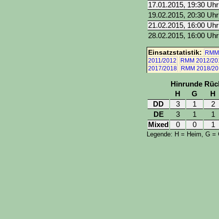
17.01.2015, 19:30 Uhr
19.02.2015, 20:30 Uhr
21.02.2015, 16:00 Uhr
28.02.2015, 16:00 Uhr
Einsatzstatistik:
RMM 
2011/2012
RMM 2012/20
2017/2018
RMM 2018/20
Hinrunde
Rüc
H
G
H
DD
3
1
2
DE
3
1
1
Mixed
0
0
1
Legende: H = Heim, G =