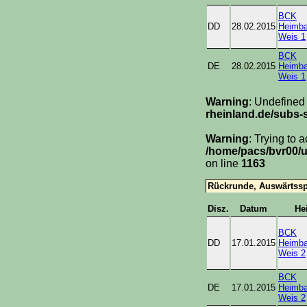
BCK
DD
28.02.2015
Heimba
Weis 1
BCK
DE
28.02.2015
Heimba
Weis 1
Warning
: Undefined
rheinland.de/subs-s
Warning
: Trying to 
/home/pacs/bvr00/u
on line
1163
Rückrunde, Auswärtssp
Disz.
Datum
He
BCK
DD
17.01.2015
Heimba
Weis 2
BCK
DE
17.01.2015
Heimba
Weis 2