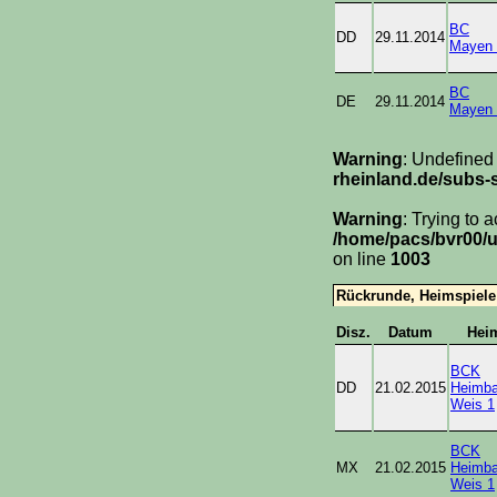
BC
DD
29.11.2014
Mayen 
BC
DE
29.11.2014
Mayen 
Warning
: Undefined
rheinland.de/subs-s
Warning
: Trying to 
/home/pacs/bvr00/u
on line
1003
Rückrunde, Heimspiele
Disz.
Datum
Hei
BCK
DD
21.02.2015
Heimba
Weis 1
BCK
MX
21.02.2015
Heimba
Weis 1