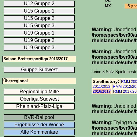
DE
U12 Gruppe 2
MX
5
(10
U15 Gruppe 1
U15 Gruppe 2
U15 Gruppe 3
Warning
: Undefined
U19 Gruppe 1
/home/pacs/bvr00/
U19 Gruppe 2
rheinland.de/subs/b
U19 Gruppe 3
Warning
: Undefined 
/home/pacs/bvr00/
Saison Breitensportliga 2016/2017
rheinland.de/subs/b
Gruppe Südwest
keine 3-Satz-Spiele bestr
Überregional
Spielhistory:
RMM 200
2011/2012
RMM 2012/20
Regionalliga Mitte
2016/2017
RMM 2017/20
Oberliga Südwest
Warning
: Undefined
Rheinland-Pfalz-Liga
rheinland.de/subs/
BVR-Ballpool
Warning
: Trying to 
Ergebnisse der Woche
/home/pacs/bvr00/
Alle Kommentare
rheinland.de/subs/