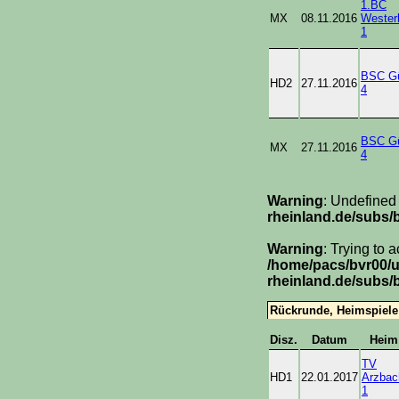
1.BC
MX
08.11.2016
Wester
1
BSC G
HD2
27.11.2016
4
BSC G
MX
27.11.2016
4
Warning
: Undefined
rheinland.de/subs/
Warning
: Trying to 
/home/pacs/bvr00/
rheinland.de/subs/
Rückrunde, Heimspiele
Disz.
Datum
Heim
TV
HD1
22.01.2017
Arzbac
1