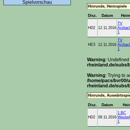
Spielvorschau
Hinrunde, Heimspiele
Disz.
Datum
Hei
TV
HD2
12.11.2016
Arzbac
1
TV
HE3
12.11.2016
Arzbac
1
Warning
: Undefined
rheinland.de/subs/
Warning
: Trying to 
/home/pacs/bvr00/
rheinland.de/subs/
Hinrunde, Auswärtsspi
Disz.
Datum
Hei
1.BC
HD2
08.11.2016
Wester
1