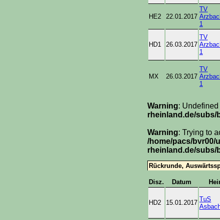
TV
HE2
22.01.2017
Arzbac
1
TV
HD1
26.03.2017
Arzbac
1
TV
MX
26.03.2017
Arzbac
1
Warning
: Undefined
rheinland.de/subs/
Warning
: Trying to 
/home/pacs/bvr00/
rheinland.de/subs/
Rückrunde, Auswärtssp
Disz.
Datum
He
TuS
HD2
15.01.2017
Asbach