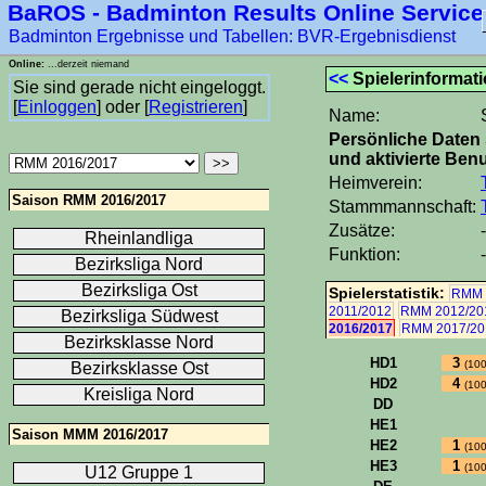
BaROS - Badminton Results Online Service
Badminton Ergebnisse und Tabellen: BVR-Ergebnisdienst
Online:
...derzeit niemand
<<
Spielerinformat
Sie sind gerade nicht eingeloggt.
[
Einloggen
] oder [
Registrieren
]
Name:
Persönliche Daten 
und aktivierte Benu
Heimverein:
Saison RMM 2016/2017
Stammmannschaft:
Zusätze:
-
Rheinlandliga
Funktion:
-
Bezirksliga Nord
Bezirksliga Ost
Spielerstatistik:
RMM 
2011/2012
RMM 2012/20
Bezirksliga Südwest
2016/2017
RMM 2017/20
Bezirksklasse Nord
HD1
3
(10
Bezirksklasse Ost
HD2
4
(10
Kreisliga Nord
DD
HE1
Saison MMM 2016/2017
HE2
1
(10
HE3
1
(10
U12 Gruppe 1