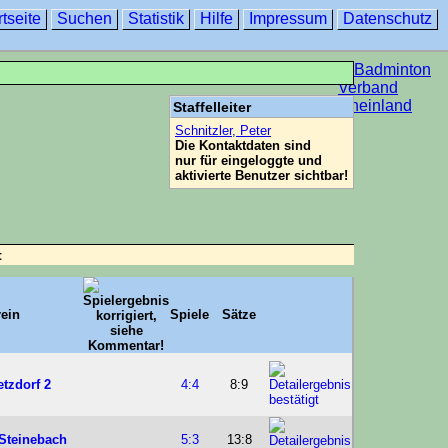
rtseite
Suchen
Statistik
Hilfe
Impressum
Datenschutz
Staffelleiter
Schnitzler, Peter
Die Kontaktdaten sind
nur für eingeloggte und
aktivierte Benutzer sichtbar!
t
rein
Spiele
Sätze
tzdorf 2
4:4
8:9
Steinebach
5:3
13:8