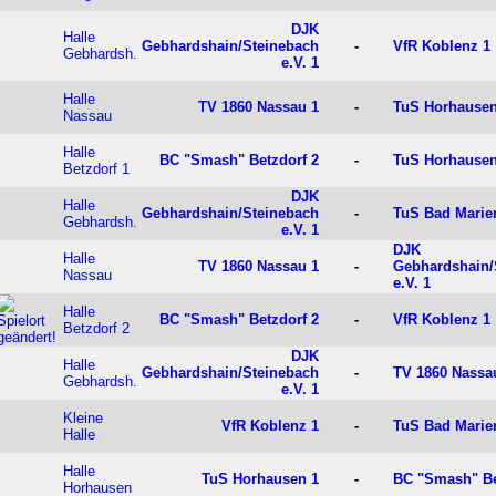
DJK
Halle
Gebhardshain/Steinebach
-
VfR Koblenz 1
Gebhardsh.
e.V. 1
Halle
TV 1860 Nassau 1
-
TuS Horhausen
Nassau
Halle
BC "Smash" Betzdorf 2
-
TuS Horhausen
Betzdorf 1
DJK
Halle
Gebhardshain/Steinebach
-
TuS Bad Marie
Gebhardsh.
e.V. 1
DJK
Halle
TV 1860 Nassau 1
-
Gebhardshain/
Nassau
e.V. 1
Halle
BC "Smash" Betzdorf 2
-
VfR Koblenz 1
Betzdorf 2
DJK
Halle
Gebhardshain/Steinebach
-
TV 1860 Nassa
Gebhardsh.
e.V. 1
Kleine
VfR Koblenz 1
-
TuS Bad Marie
Halle
Halle
TuS Horhausen 1
-
BC "Smash" Be
Horhausen