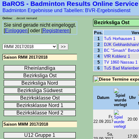
BaROS - Badminton Results Online Service
Badminton Ergebnisse und Tabellen: BVR-Ergebnisdienst
Online:
...derzeit niemand
Bezirksliga Ost
Sie sind gerade nicht eingeloggt.
[
Einloggen
] oder [
Registrieren
]
Pos.
Ver
1
TuS Horhausen 1
2
DJK Gebhardshain/
3
BC "Smash" Betzdo
4
VfR Koblenz 1
Saison RMM 2017/2018
5
TV 1860 Nassau 1
Rheinlandliga
6
TuS Bad Marienber
Bezirksliga Ost
Bezirksliga Nord
Bezirksliga Südwest
Bezirksklasse Ost
Datum
Uhr
Bezirksklasse Nord 1
Bezirksklasse Nord 2
Fr,
20:00
22.09.2017
Saison MMM 2017/2018
Sa,
U12 Gruppe 1
17:00
23.09.2017