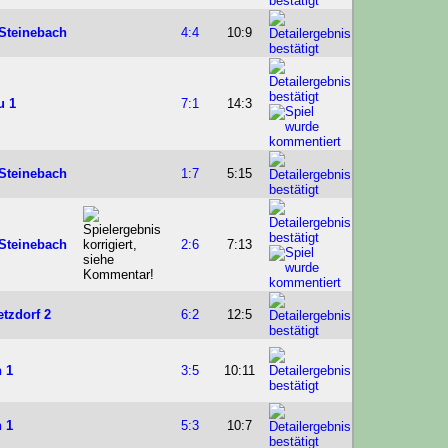
Steinebach
4:4
10:9
u 1
7:1
14:3
Steinebach
1:7
5:15
Steinebach
2:6
7:13
tzdorf 2
6:2
12:5
 1
3:5
10:11
 1
5:3
10:7