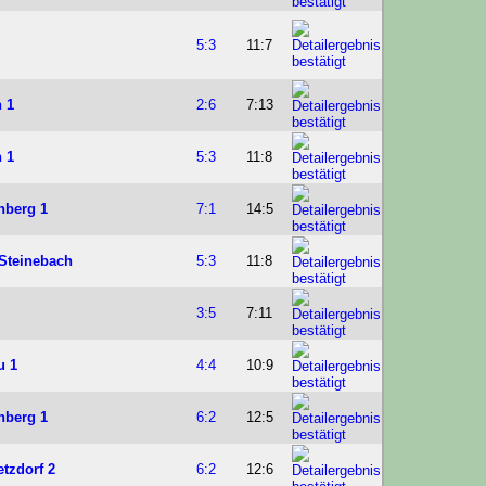
5:3
11:7
 1
2:6
7:13
 1
5:3
11:8
nberg 1
7:1
14:5
Steinebach
5:3
11:8
3:5
7:11
u 1
4:4
10:9
nberg 1
6:2
12:5
tzdorf 2
6:2
12:6