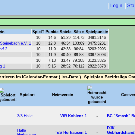
Login
Sta
ein
SpielT
Punkte
Spiele
Sätze
Spielpunkte
10
14:6
51:29
114:73
3481:3146
Steinebach e.V. 1
10
12:8
46:34
103:89
3475:3231
rf 2
10
11:9
42:38
96:84
3203:2996
10
11:9
40:40
89:88
3067:3094
10
7:13
33:47
79:105
3123:3326
g 1
10
5:15
28:52
70:112
2822:3378
Spielplan Bezirksliga Os
Spielort
Heimverein
Gastve
3/3 Halle
VfR Koblenz 1
-
BC "Smash" Be
DJK
Halle
TuS Horhausen 1
-
Gebhardshain/
Horhausen