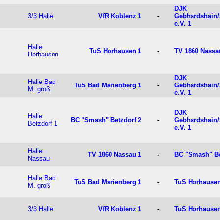
DJK
3/3 Halle
VfR Koblenz 1
-
Gebhardshain/
e.V. 1
Halle
TuS Horhausen 1
-
TV 1860 Nassa
Horhausen
DJK
Halle Bad
TuS Bad Marienberg 1
-
Gebhardshain/
M. groß
e.V. 1
DJK
Halle
BC "Smash" Betzdorf 2
-
Gebhardshain/
Betzdorf 1
e.V. 1
Halle
TV 1860 Nassau 1
-
BC "Smash" Be
Nassau
Halle Bad
TuS Bad Marienberg 1
-
TuS Horhausen
M. groß
3/3 Halle
VfR Koblenz 1
-
TuS Horhausen