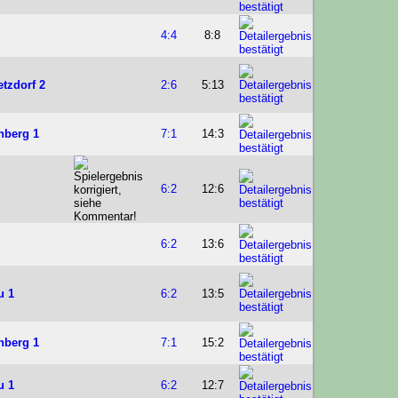
4:4
8:8
tzdorf 2
2:6
5:13
nberg 1
7:1
14:3
6:2
12:6
6:2
13:6
u 1
6:2
13:5
nberg 1
7:1
15:2
u 1
6:2
12:7