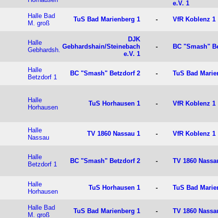
e.V. 1
Halle Bad
TuS Bad Marienberg 1
-
VfR Koblenz 1
M. groß
DJK
Halle
Gebhardshain/Steinebach
-
BC "Smash" Be
Gebhardsh.
e.V. 1
Halle
BC "Smash" Betzdorf 2
-
TuS Bad Marie
Betzdorf 1
Halle
TuS Horhausen 1
-
VfR Koblenz 1
Horhausen
Halle
TV 1860 Nassau 1
-
VfR Koblenz 1
Nassau
Halle
BC "Smash" Betzdorf 2
-
TV 1860 Nassa
Betzdorf 1
Halle
TuS Horhausen 1
-
TuS Bad Marie
Horhausen
Halle Bad
TuS Bad Marienberg 1
-
TV 1860 Nassa
M. groß