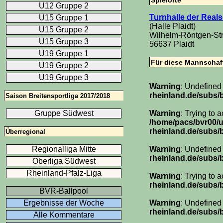
Spielorte
U12 Gruppe 2
Turnhalle der Reals
U15 Gruppe 1
(Halle Plaidt)
U15 Gruppe 2
Wilhelm-Röntgen-St
U15 Gruppe 3
56637 Plaidt
U19 Gruppe 1
Für diese Mannschaft
U19 Gruppe 2
U19 Gruppe 3
Warning
: Undefined
rheinland.de/subs
Saison Breitensportliga 2017/2018
Gruppe Südwest
Warning
: Trying to 
/home/pacs/bvr00/
rheinland.de/subs
Überregional
Regionalliga Mitte
Warning
: Undefined
rheinland.de/subs
Oberliga Südwest
Rheinland-Pfalz-Liga
Warning
: Trying to 
rheinland.de/subs
BVR-Ballpool
Ergebnisse der Woche
Warning
: Undefined
rheinland.de/subs
Alle Kommentare