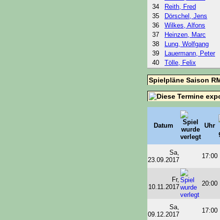
34
Reith, Fred
35
Dörschel, Jens
36
Wilkes, Alfons
37
Heinzen, Marc
38
Lung, Wolfgang
39
Lauermann, Peter
40
Tölle, Felix
Spielpläne Saison R
Datum
Uhr
Sa,
17:00
23.09.2017
Fr,
20:00
10.11.2017
Sa,
17:00
09.12.2017