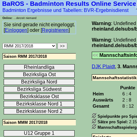
BaROS - Badminton Results Online Service
Badminton Ergebnisse und Tabellen: BVR-Ergebnisdienst
Online:
...derzeit niemand
Warning
: Undefined 
Sie sind gerade nicht eingeloggt.
rheinland.de/subs/
[
Einloggen
] oder [
Registrieren
]
Warning
: Undefined
rheinland.de/subs/
<<
Mannschaftsinf
Saison RMM 2017/2018
DJK Plaidt
,
3. Mann
Rheinlandliga
Bezirksliga Ost
Mannschaftsstatistik
Bezirksliga Nord
Punkte
Bezirksliga Südwest
Heim
6
:
4
Bezirksklasse Ost
Auswärts
2
:
8
Bezirksklasse Nord 1
Gesamt
8
:
12
Bezirksklasse Nord 2
Spielpunkte pro Spie
Sätze pro Spiel:
2.15
Saison MMM 2017/2018
Mannschaftsspielerg
U12 Gruppe 1