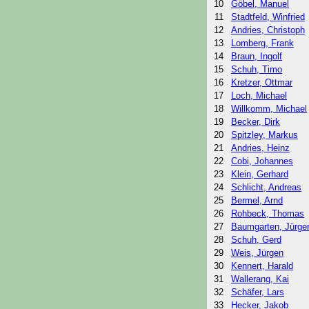
10
Göbel, Manuel
11
Stadtfeld, Winfried
12
Andries, Christoph
13
Lomberg, Frank
14
Braun, Ingolf
15
Schuh, Timo
16
Kretzer, Ottmar
17
Loch, Michael
18
Willkomm, Michael
19
Becker, Dirk
20
Spitzley, Markus
21
Andries, Heinz
22
Cobi, Johannes
23
Klein, Gerhard
24
Schlicht, Andreas
25
Bermel, Arnd
26
Rohbeck, Thomas
27
Baumgarten, Jürge
28
Schuh, Gerd
29
Weis, Jürgen
30
Kennert, Harald
31
Wallerang, Kai
32
Schäfer, Lars
33
Hecker, Jakob