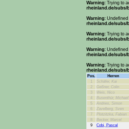
Warning
: Trying to 
rheinland.de/subs
Warning
: Undefined
rheinland.de/subs
Warning
: Trying to 
rheinland.de/subs
Warning
: Undefined
rheinland.de/subs
Warning
: Trying to 
rheinland.de/subs
Pos.
Herren
1
Schäfer, Kai
2
Geßner, Colin
3
Weis, Nico
4
Busenthür, Michael
5
Andries, Simon
6
Zavelberg, Sven
7
Plotzitzka, Fabian
8
Becker, Marcel
9
Cobi, Pascal