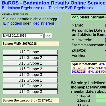
BaROS - Badminton Results Online Service
Badminton Ergebnisse und Tabellen: BVR-Ergebnisdienst
Online:
...derzeit niemand
<<
Spielerinformat
Sie sind gerade nicht eingeloggt.
[
Einloggen
] oder [
Registrieren
]
Name:
Persönliche Daten 
und aktivierte Benu
Heimverein:
Saison MMM 2017/2018
Stammmannschaft:
Zusätze:
-
U12 Gruppe 1
Funktion:
-
U12 Gruppe 2
U15 Gruppe 1
Spielerstatistik:
MMM 
2012/2013
MMM 2013/20
U15 Gruppe 2
2017/2018
MMM 2018/20
U15 Gruppe 3
U19 Gruppe 1
Warning
: Undefined
U19 Gruppe 2
/home/pacs/bvr00/
rheinland.de/subs/b
U19 Gruppe 3
1.Doppel
Saison Breitensportliga 2017/2018
2.Doppel
1.Einzel