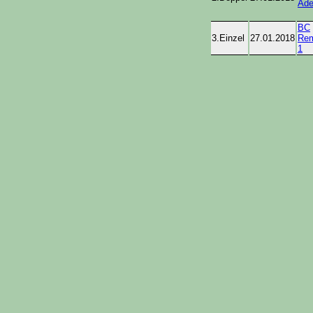
Ade
BC
3.Einzel
27.01.2018
Re
1