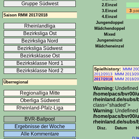
Gruppe Südwest
2.Einzel
3.Einzel
3
(10
Saison RMM 2017/2018
4.Einzel
Jungendoppel
Rheinlandliga
Mädchendoppel
Bezirksliga Ost
Mixed
Jungeneinzel
Bezirksliga Nord
Mädcheneinzel
Bezirksliga Südwest
Bezirksklasse Ost
Bezirksklasse Nord 1
Spielhistory:
MMM 200
Bezirksklasse Nord 2
2012/2013
MMM 2013/20
2017/2018
MMM 2018/20
Überregional
Warning
: Undefined 
Regionalliga Mitte
/home/pacs/bvr00/
rheinland.de/subs/b
Oberliga Südwest
class="shaded">
Rheinland-Pfalz-Liga
Warning
: Undefined 
/home/pacs/bvr00/
BVR-Ballpool
rheinland.de/subs/b
Ergebnisse der Woche
Disz.
Datum
H
Alle Kommentare
DJ