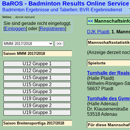
BaROS - Badminton Results Online Service
Badminton Ergebnisse und Tabellen: BVR-Ergebnisdienst
Online:
...derzeit niemand
<<
Mannschaftsinf
Sie sind gerade nicht eingeloggt.
[
Einloggen
] oder [
Registrieren
]
DJK Plaidt
,
1. Mann
Mannschaftsstatistik
(Anzeige derzeit noch 
Saison MMM 2017/2018
Spielorte
U12 Gruppe 1
U12 Gruppe 2
Turnhalle der Reals
U15 Gruppe 1
(Halle Plaidt)
Wilhelm-Röntgen-St
U15 Gruppe 2
56637 Plaidt
U15 Gruppe 3
Turnhalle des Gy
U19 Gruppe 1
(Halle Adenau)
U19 Gruppe 2
Dr. Klausenerstraße
U19 Gruppe 3
53518 Adenau
Saison Breitensportliga 2017/2018
Für diese Mannschaft