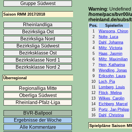
Gruppe Südwest
Warning
: Undefined 
/home/pacs/bvr00/
Saison RMM 2017/2018
rheinland.de/subs
Rheinlandliga
Pos.
Spieler/in
1
Wansorra, Chiron
Bezirksliga Ost
2
Nolte, Luca
Bezirksliga Nord
3
Dahl, Johanna
Bezirksliga Südwest
4
Miltz, Victoria
Bezirksklasse Ost
5
Haas, Jasmin
6
Miltz, Maximilian
Bezirksklasse Nord 1
7
Hein, Katharina
Bezirksklasse Nord 2
8
Wendling, Jonas
9
Eriksohn, Laura
Überregional
10
Loch, Pia
11
Lomberg, Louis
Regionalliga Mitte
12
Flöck, Melina
Oberliga Südwest
13
Wilkes, Carolin
Rheinland-Pfalz-Liga
14
Eichberg, Marcel
15
Portz, Jan Philipp
BVR-Ballpool
16
Dahl, Christina
Ergebnisse der Woche
Spielpläne Saison M
Alle Kommentare