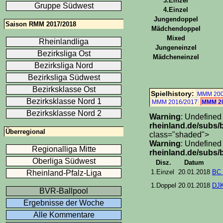
3.Einzel
Gruppe Südwest
4.Einzel
Jungendoppel
Saison RMM 2017/2018
Mädchendoppel
Mixed
Rheinlandliga
Jungeneinzel
Bezirksliga Ost
Mädcheneinzel
Bezirksliga Nord
Bezirksliga Südwest
Bezirksklasse Ost
Spielhistory:
MMM 200
Bezirksklasse Nord 1
MMM 2016/2017
MMM 20
Bezirksklasse Nord 2
Warning
: Undefined
rheinland.de/subs/b
Überregional
class="shaded">
Warning
: Undefined
Regionalliga Mitte
rheinland.de/subs/b
Oberliga Südwest
Disz.
Datum
1.Einzel
20.01.2018
BC 
Rheinland-Pfalz-Liga
1.Doppel
20.01.2018
DJK
BVR-Ballpool
Ergebnisse der Woche
Alle Kommentare