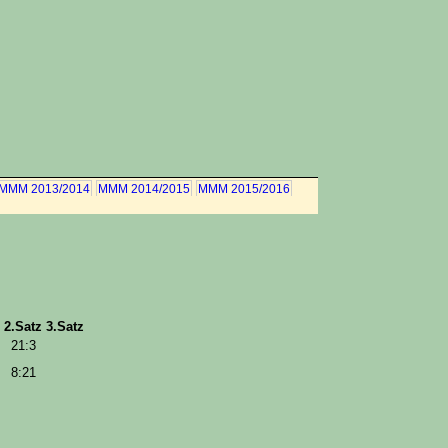
MMM 2013/2014
MMM 2014/2015
MMM 2015/2016
2.Satz
3.Satz
21:3
8:21