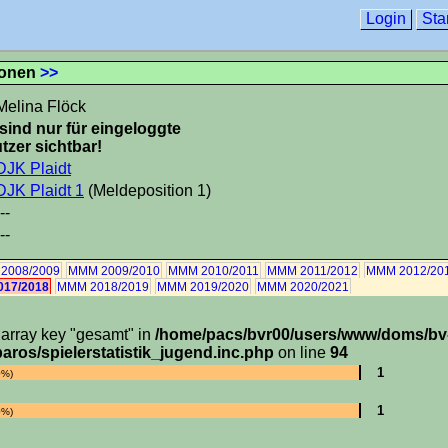
Login
Sta
ionen
>>
Melina Flöck
sind nur für eingeloggte
tzer sichtbar!
DJK Plaidt
DJK Plaidt 1
(Meldeposition 1)
--
--
2008/2009
MMM 2009/2010
MMM 2010/2011
MMM 2011/2012
MMM 2012/20
17/2018
MMM 2018/2019
MMM 2019/2020
MMM 2020/2021
 array key "gesamt" in
/home/pacs/bvr00/users/www/doms/bv
aros/spielerstatistik_jugend.inc.php
on line
94
1
0%)
1
0%)