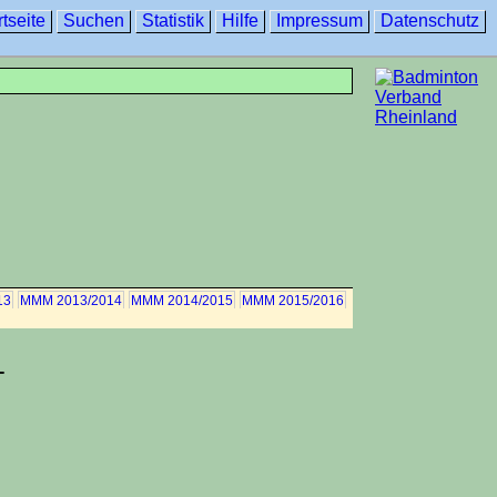
rtseite
Suchen
Statistik
Hilfe
Impressum
Datenschutz
13
MMM 2013/2014
MMM 2014/2015
MMM 2015/2016
-