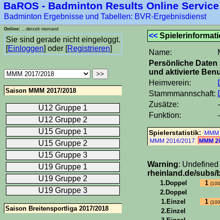
BaROS - Badminton Results Online Service
Badminton Ergebnisse und Tabellen: BVR-Ergebnisdienst
Online:
...derzeit niemand
<<
Spielerinformat
Sie sind gerade nicht eingeloggt.
[
Einloggen
] oder [
Registrieren
]
Name:
Persönliche Daten 
und aktivierte Benu
Heimverein:
Saison MMM 2017/2018
Stammmannschaft:
Zusätze:
-
U12 Gruppe 1
Funktion:
-
U12 Gruppe 2
U15 Gruppe 1
Spielerstatistik:
MMM 
MMM 2016/2017
MMM 20
U15 Gruppe 2
U15 Gruppe 3
Warning
: Undefined
U19 Gruppe 1
rheinland.de/subs/b
U19 Gruppe 2
1.Doppel
1
(10
U19 Gruppe 3
2.Doppel
1.Einzel
1
(10
Saison Breitensportliga 2017/2018
2.Einzel