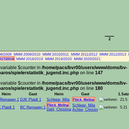
2
8/2009
MMM 2009/2010
MMM 2010/2011
MMM 2011/2012
MMM 2012/2013
17/2018
MMM 2018/2019
MMM 2019/2020
MMM 2020/2021
 variable $counter in
/home/pacs/bvr00/users/www/doms/bv-
aros/spielerstatistik_jugend.inc.php
on line
147
 variable $counter in
/home/pacs/bvr00/users/www/doms/bv-
aros/spielerstatistik_jugend.inc.php
on line
180
Heim
Gast
Heim
Gast
1.Satz
Remagen 1
DJK Plaidt 1
Schlepp, Mila
21:5
Flöck, Melina
Flöck, Melina
Schlepp, Mila
 Plaidt 1
BC Remagen 1
5:21
Dahl, Christina
Achter, Christin