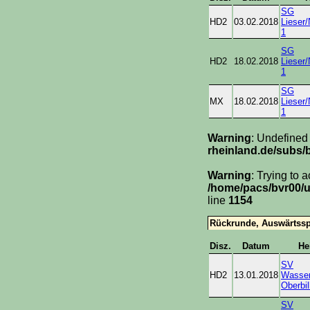
SG
HD2
03.02.2018
Lieser
1
SG
HD2
18.02.2018
Lieser
1
SG
MX
18.02.2018
Lieser
1
Warning
: Undefined
rheinland.de/subs/
Warning
: Trying to 
/home/pacs/bvr00/u
line
1154
Rückrunde, Auswärtssp
Disz.
Datum
He
SV
HD2
13.01.2018
Wasser
Oberbil
SV