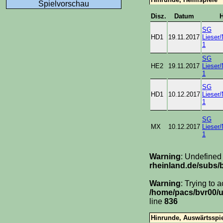
Spielvorschau
Disz.
Datum
SG
HD1
19.11.2017
Lieser
1
SG
HE2
19.11.2017
Lieser
1
SG
HD1
10.12.2017
Lieser
1
SG
MX
10.12.2017
Lieser
1
Warning
: Undefined
rheinland.de/subs/
Warning
: Trying to 
/home/pacs/bvr00/u
line
836
Hinrunde, Auswärtsspi