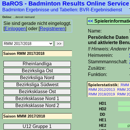
BaROS - Badminton Results Online Service
Badminton Ergebnisse und Tabellen: BVR-Ergebnisdienst
Online:
...derzeit niemand
<<
Spielerinformat
Sie sind gerade nicht eingeloggt.
[
Einloggen
] oder [
Registrieren
]
Name:
Persönliche Daten 
und aktivierte Benu
!! Hinweis: Anderer 
Saison RMM 2017/2018
Heimverein:
Stammmannschaft:
Rheinlandliga
Zusätze:
Bezirksliga Ost
Funktion:
Bezirksliga Nord
Bezirksliga Südwest
Spielerstatistik:
RMM 
RMM 2012/2013
RMM 20
Bezirksklasse Ost
RMM 2018/2019
RMM 20
Bezirksklasse Nord 1
HD1
Bezirksklasse Nord 2
HD2
DD
Saison MMM 2017/2018
HE1
HE2
U12 Gruppe 1
(