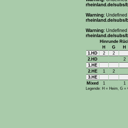
rheinland.de/subs/
Warning
: Undefined
rheinland.de/subs/
Warning
: Undefined
rheinland.de/subs/
Hinrunde
Rüc
H
G
H
1.HD
2
2
2.HD
2
1.HE
2.HE
1
2
3.HE
Mixed
1
1
Legende: H = Heim, G =