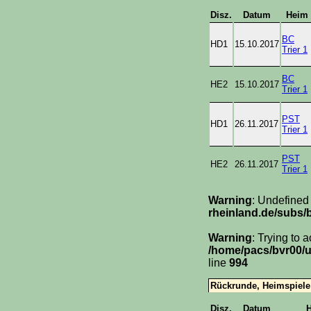
Disz.
Datum
Heim
BC
HD1
15.10.2017
Trier 1
BC
HE2
15.10.2017
Trier 1
PST
HD1
26.11.2017
Trier 1
PST
HE2
26.11.2017
Trier 1
Warning
: Undefined
rheinland.de/subs/
Warning
: Trying to 
/home/pacs/bvr00/u
line
994
Rückrunde, Heimspiele
Disz.
Datum