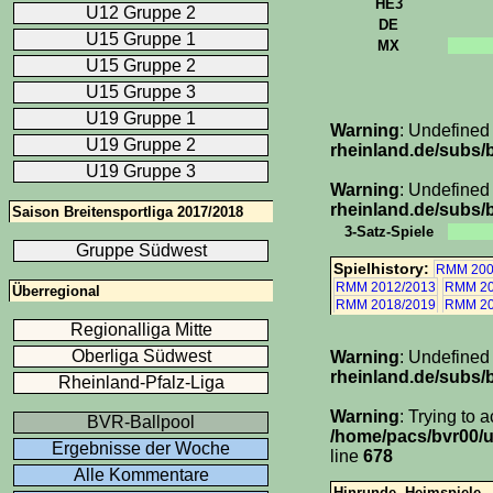
HE3
U12 Gruppe 2
DE
U15 Gruppe 1
MX
U15 Gruppe 2
U15 Gruppe 3
U19 Gruppe 1
Warning
: Undefined
U19 Gruppe 2
rheinland.de/subs/b
U19 Gruppe 3
Warning
: Undefined
rheinland.de/subs/b
Saison Breitensportliga 2017/2018
3-Satz-Spiele
Gruppe Südwest
Spielhistory:
RMM 200
RMM 2012/2013
RMM 20
Überregional
RMM 2018/2019
RMM 20
Regionalliga Mitte
Oberliga Südwest
Warning
: Undefined
rheinland.de/subs/
Rheinland-Pfalz-Liga
Warning
: Trying to 
BVR-Ballpool
/home/pacs/bvr00/u
Ergebnisse der Woche
line
678
Alle Kommentare
Hinrunde, Heimspiele