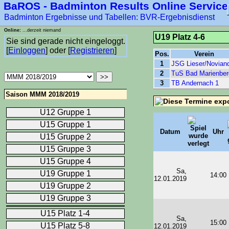
BaROS - Badminton Results Online Service
Badminton Ergebnisse und Tabellen: BVR-Ergebnisdienst
Online:
...derzeit niemand
U19 Platz 4-6
Sie sind gerade nicht eingeloggt.
[
Einloggen
] oder [
Registrieren
]
Pos.
Verein
1
JSG Lieser/Novian
2
TuS Bad Marienber
3
TB Andernach 1
Saison MMM 2018/2019
U12 Gruppe 1
U15 Gruppe 1
Datum
Uhr
U15 Gruppe 2
U15 Gruppe 3
U15 Gruppe 4
Sa,
U19 Gruppe 1
14:00
12.01.2019
U19 Gruppe 2
U19 Gruppe 3
U15 Platz 1-4
Sa,
15:00
U15 Platz 5-8
12.01.2019