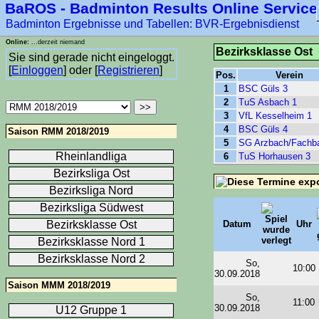
BaROS - Badminton Results Online Service
Badminton Ergebnisse und Tabellen: BVR-Ergebnisdienst
Online:
...derzeit niemand
Bezirksklasse Ost
Sie sind gerade nicht eingeloggt.
[
Einloggen
] oder [
Registrieren
]
Pos.
Verein
1
BSC Güls 3
2
TuS Asbach 1
3
VfL Kesselheim 1
4
BSC Güls 4
Saison RMM 2018/2019
5
SG Arzbach/Fachb
Rheinlandliga
6
TuS Horhausen 3
Bezirksliga Ost
Bezirksliga Nord
Bezirksliga Südwest
Bezirksklasse Ost
Datum
Uhr
Bezirksklasse Nord 1
Bezirksklasse Nord 2
So,
10:00
30.09.2018
Saison MMM 2018/2019
So,
11:00
30.09.2018
U12 Gruppe 1