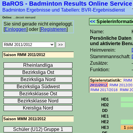
BaROS - Badminton Results Online Service
Badminton Ergebnisse und Tabellen: BVR-Ergebnisdienst
Online:
...derzeit niemand
<<
Spielerinformat
Sie sind gerade nicht eingeloggt.
[
Einloggen
] oder [
Registrieren
]
Name:
Persönliche Daten 
und aktivierte Benu
Heimverein:
Saison RMM 2011/2012
Stammmannschaft:
Zusätze:
-
Rheinlandliga
Funktion:
-
Bezirksliga Ost
Bezirksliga Nord
Spielerstatistik:
RMM 
2011/2012
RMM 2012/20
Bezirksliga Südwest
RMM 2017/2018
RMM 20
Bezirksklasse Ost
HD1
Bezirksklasse Nord
HD2
Kreisliga Nord
DD
HE1
Saison MMM 2011/2012
HE2
HE3
1
(10
Schüler (U12) Gruppe 1