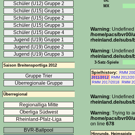
DE
Schüler (U12) Gruppe 2
MX
Schüler (U15) Gruppe 1
Schüler (U15) Gruppe 2
Schüler (U15) Gruppe 3
Warning
: Undefined
Schüler (U15) Gruppe 4
/home/pacs/bvr00/
Jugend (U19) Gruppe 1
rheinland.de/subs/b
Jugend (U19) Gruppe 2
Warning
: Undefined
Jugend (U19) Gruppe 3
rheinland.de/subs/b
3-Satz-Spiele
Saison Breitensportliga 2012
Spielhistory:
RMM 200
Gruppe Trier
2011/2012
RMM 2012/20
RMM 2017/2018
RMM 20
Überregionale Gruppe
Überregional
Warning
: Undefined
rheinland.de/subs/
Regionalliga Mitte
Oberliga Südwest
Warning
: Trying to 
/home/pacs/bvr00/u
Rheinland-Pfalz-Liga
on line
678
BVR-Ballpool
Hinrunde, Heimspiele