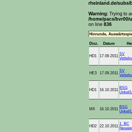
rheinland.de/subs/
Warning
: Trying to 
/home/pacs/bvr00/u
on line
836
Hinrunde, Auswärtsspi
Disz.
Datum
He
SV
HD1
17.09.2011
Vettel
SV
HE3
17.09.2011
Vettel
BSG
HD1
16.10.2011
Unkel/L
BSG
MX
16.10.2011
Unkel/L
1. BC
HD2
22.10.2011
Neuwie