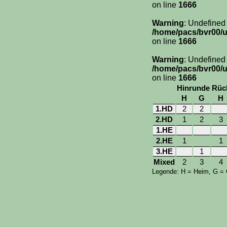
on line
1666
Warning
: Undefined
/home/pacs/bvr00/u
on line
1666
Warning
: Undefined
/home/pacs/bvr00/u
on line
1666
Hinrunde
Rüc
H
G
H
1.HD
2
2
2.HD
1
2
3
1.HE
2.HE
1
1
3.HE
1
Mixed
2
3
4
Legende: H = Heim, G =