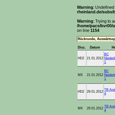
Warning
: Undefined
rheinland.de/subs/
Warning
: Trying to 
/home/pacs/bvr00/u
on line
1154
Rückrunde, Auswärtssp
Disz.
Datum
H
BC
HD2
21.01.2012
Niederl
1
BC
MX
21.01.2012
Niederl
1
TB And
HD2
29.01.2012
4
TB And
MX
29.01.2012
4