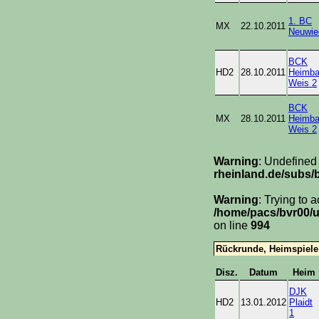
1. BC
MX
22.10.2011
Neuwie
BCK
HD2
28.10.2011
Heimba
Weis 2
BCK
MX
28.10.2011
Heimba
Weis 2
Warning
: Undefined
rheinland.de/subs/
Warning
: Trying to 
/home/pacs/bvr00/u
on line
994
Rückrunde, Heimspiele
Disz.
Datum
Heim
DJK
HD2
13.01.2012
Plaidt
1