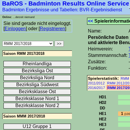
BaROS - Badminton Results Online Service
Badminton Ergebnisse und Tabellen: BVR-Ergebnisdienst
Online:
...derzeit niemand
<<
Spielerinformat
Sie sind gerade nicht eingeloggt.
[
Einloggen
] oder [
Registrieren
]
Name:
Persönliche Daten 
und aktivierte Benu
Heimverein:
Saison RMM 2017/2018
Stammmannschaft:
Zusätze:
-
Rheinlandliga
Funktion:
-
Bezirksliga Ost
Bezirksliga Nord
Spielerstatistik:
RMM 
2011/2012
RMM 2012/20
Bezirksliga Südwest
2016/2017
RMM 2017/20
Bezirksklasse Ost
HD1
Bezirksklasse Nord 1
HD2
Bezirksklasse Nord 2
DD
HE1
1
(10
Saison MMM 2017/2018
HE2
HE3
U12 Gruppe 1