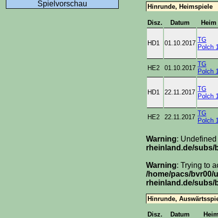
Spielvorschau
Hinrunde, Heimspiele
Disz.
Datum
Heim
TG
HD1
01.10.2017
Polch 
TG
HE2
01.10.2017
Polch 
TG
HD1
22.11.2017
Polch 
TG
HE2
22.11.2017
Polch 
Warning
: Undefined
rheinland.de/subs/
Warning
: Trying to 
/home/pacs/bvr00/
rheinland.de/subs/
Hinrunde, Auswärtsspi
Disz.
Datum
Hei