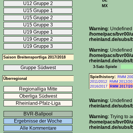
DE
U12 Gruppe 2
MX
U15 Gruppe 1
U15 Gruppe 2
U15 Gruppe 3
Warning
: Undefined
U19 Gruppe 1
/home/pacs/bvr00/
U19 Gruppe 2
rheinland.de/subs/b
U19 Gruppe 3
Warning
: Undefined 
/home/pacs/bvr00/
Saison Breitensportliga 2017/2018
rheinland.de/subs/b
3-Satz-Spiele
Gruppe Südwest
Spielhistory:
RMM 200
Überregional
2011/2012
RMM 2012/20
2016/2017
RMM 2017/20
Regionalliga Mitte
Oberliga Südwest
Warning
: Undefined
Rheinland-Pfalz-Liga
rheinland.de/subs/
BVR-Ballpool
Warning
: Trying to 
Ergebnisse der Woche
/home/pacs/bvr00/
rheinland.de/subs/
Alle Kommentare