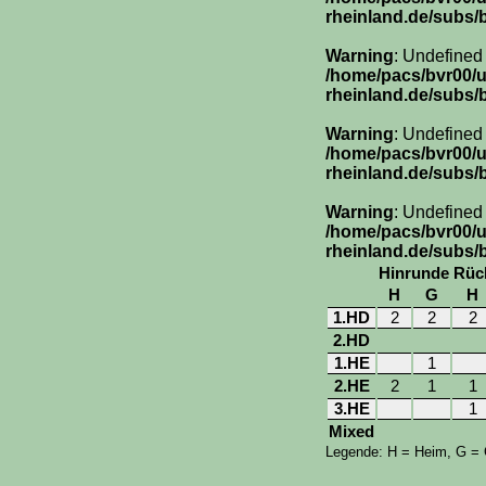
rheinland.de/subs/
Warning
: Undefined
/home/pacs/bvr00/
rheinland.de/subs/
Warning
: Undefined
/home/pacs/bvr00/
rheinland.de/subs/
Warning
: Undefined
/home/pacs/bvr00/
rheinland.de/subs/
Hinrunde
Rüc
H
G
H
1.HD
2
2
2
2.HD
1.HE
1
2.HE
2
1
1
3.HE
1
Mixed
Legende: H = Heim, G =