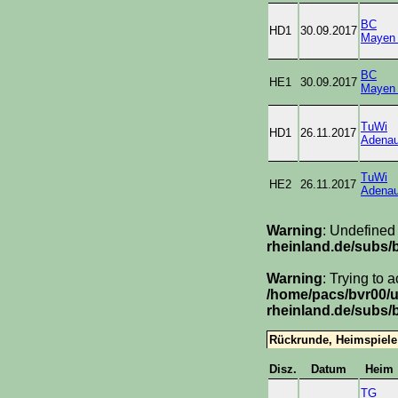
BC
HD1
30.09.2017
Mayen
BC
HE1
30.09.2017
Mayen
TuWi
HD1
26.11.2017
Adenau
TuWi
HE2
26.11.2017
Adenau
Warning
: Undefined
rheinland.de/subs/
Warning
: Trying to 
/home/pacs/bvr00/
rheinland.de/subs/
Rückrunde, Heimspiele
Disz.
Datum
Heim
TG