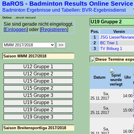
BaROS - Badminton Results Online Service
****-1
Badminton Ergebnisse und Tabellen: BVR-Ergebnisdienst
Online:
...derzeit niemand
U19 Gruppe 2
Sie sind gerade nicht eingeloggt.
[
Einloggen
] oder [
Registrieren
]
Pos.
Verein
1
JSG Lieser/Novian
2
BC Trier 1
3
TV Bitburg 1
Saison MMM 2017/2018
U12 Gruppe 1
U12 Gruppe 2
Datum
Uhr
U15 Gruppe 1
U15 Gruppe 2
Sa,
U15 Gruppe 3
14:00
25.11.2017
U19 Gruppe 1
Sa,
U19 Gruppe 2
15:00
25.11.2017
U19 Gruppe 3
Saison Breitensportliga 2017/2018
Sa,
16:00
25.11.2017