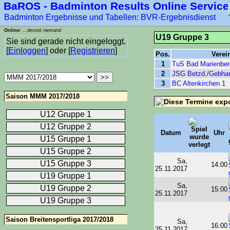
BaROS - Badminton Results Online Service
****-1
Badminton Ergebnisse und Tabellen: BVR-Ergebnisdienst
Online:
...derzeit niemand
U19 Gruppe 3
Sie sind gerade nicht eingeloggt.
[
Einloggen
] oder [
Registrieren
]
Pos.
Verei
1
TuS Bad Marienber
2
JSG Betzd./Gebhar
3
BC Altenkirchen 1
Saison MMM 2017/2018
U12 Gruppe 1
U12 Gruppe 2
Datum
Uhr
U15 Gruppe 1
U15 Gruppe 2
Sa,
U15 Gruppe 3
14:00
25.11.2017
U19 Gruppe 1
Sa,
U19 Gruppe 2
15:00
25.11.2017
U19 Gruppe 3
Saison Breitensportliga 2017/2018
Sa,
16:00
25.11.2017