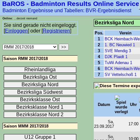
BaROS - Badminton Results Online Service
****-1
Badminton Ergebnisse und Tabellen: BVR-Ergebnisdienst
Online:
...derzeit niemand
Bezirksliga Nord
Sie sind gerade nicht eingeloggt.
[
Einloggen
] oder [
Registrieren
]
Pos.
Verein
1
BCK Heimbach-Wei
2
1. BC Neuwied 1
3
SVE Mendig 3
4
DJK Plaidt 1
Saison RMM 2017/2018
5
TuWi Adenau 1
6
BCK Heimbach-Wei
Rheinlandliga
7
SV Vettelschoß 1
Bezirksliga Ost
Bezirksliga Nord
Bezirksliga Südwest
Bezirksklasse Ost
Datum
Uhr
Bezirksklasse Nord 1
Bezirksklasse Nord 2
Sa,
17:00
Saison MMM 2017/2018
23.09.2017
So,
U12 Gruppe 1
10:00