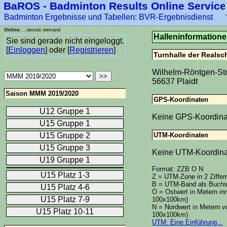
BaROS - Badminton Results Online Service
Badminton Ergebnisse und Tabellen: BVR-Ergebnisdienst
Online:
...derzeit niemand
Halleninformation
Sie sind gerade nicht eingeloggt.
[
Einloggen
] oder [
Registrieren
]
Turnhalle der Realsch
Wilhelm-Röntgen-St
56637 Plaidt
Saison MMM 2019/2020
GPS-Koordinaten
U12 Gruppe 1
Keine GPS-Koordinat
U15 Gruppe 1
UTM-Koordinaten
U15 Gruppe 2
U15 Gruppe 3
Keine UTM-Koordinat
U19 Gruppe 1
Format: ZZB O N
U15 Platz 1-3
Z = UTM-Zone in 2 Ziffer
B = UTM-Band als Buchsta
U15 Platz 4-6
O = Ostwert in Metern inn
U15 Platz 7-9
100x100km)
N = Nordwert in Metern vo
U15 Platz 10-11
100x100km)
UTM: Eine Einführung...