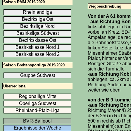
Saison RMM 2019/2020
Wegbeschreibung
Rheinlandliga
Von der A 61 komm
Bezirksliga Ost
-
aus Richtung Bo
Bezirksliga Nord
links abbiegen in R
vorbei an Kretz, ED-T
Bezirksliga Südwest
Ampelanlage, da rec
Bezirksklasse Ost
die Bahnhofstrasse, 
Bezirksklasse Nord 1
linken Seite, kurz d
Miesenheimer Straße
Bezirksklasse Nord 2
Plaidt, hinter der Ve
Röntgen-Straße abbie
Saison Breitensportliga 2019/2020
sich die Turnhalle
-
aus Richtung Kobl
Gruppe Südwest
abbiegen, ca. 2km a
Richtung Andernach/
Überregional
weiter wie oben
Regionalliga Mitte
von der B 9 komme
Oberliga Südwest
-
aus Richtung Bon
Rheinland-Pfalz-Liga
Richtung Mayen/B 256
der B 256 in Richtu
BVR-Ballpool
500 m rechts ab Ri
Miesenheim); am En
Ergebnisse der Woche