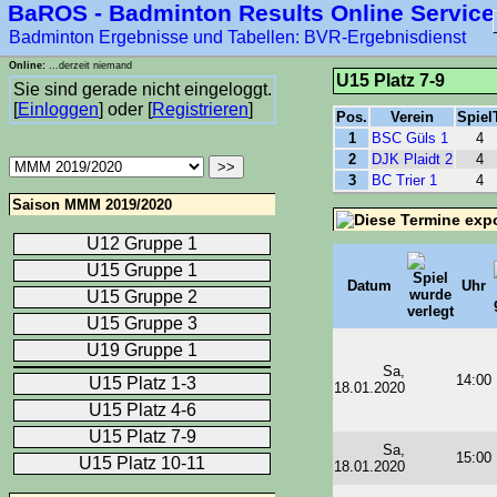
BaROS - Badminton Results Online Service
Badminton Ergebnisse und Tabellen: BVR-Ergebnisdienst
Online:
...derzeit niemand
U15 Platz 7-9
Sie sind gerade nicht eingeloggt.
[
Einloggen
] oder [
Registrieren
]
Pos.
Verein
Spiel
1
BSC Güls 1
4
2
DJK Plaidt 2
4
3
BC Trier 1
4
Saison MMM 2019/2020
U12 Gruppe 1
U15 Gruppe 1
Datum
Uhr
U15 Gruppe 2
U15 Gruppe 3
U19 Gruppe 1
Sa,
14:00
U15 Platz 1-3
18.01.2020
U15 Platz 4-6
U15 Platz 7-9
Sa,
15:00
U15 Platz 10-11
18.01.2020