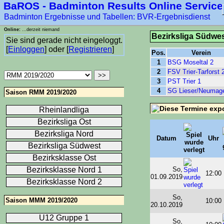
BaROS - Badminton Results Online Service
Badminton Ergebnisse und Tabellen: BVR-Ergebnisdienst
Online:
...derzeit niemand
Bezirksliga Südwe
Sie sind gerade nicht eingeloggt.
[
Einloggen
] oder [
Registrieren
]
Pos.
Verein
1
BSG Moseltal 2
2
FSV Trier-Tarforst 
3
PST Trier 1
4
SG Lieser/Neumag
Saison RMM 2019/2020
Rheinlandliga
Bezirksliga Ost
Bezirksliga Nord
Datum
Uhr
Bezirksliga Südwest
Bezirksklasse Ost
Bezirksklasse Nord 1
So,
12:00
01.09.2019
Bezirksklasse Nord 2
So,
Saison MMM 2019/2020
10:00
20.10.2019
U12 Gruppe 1
So,