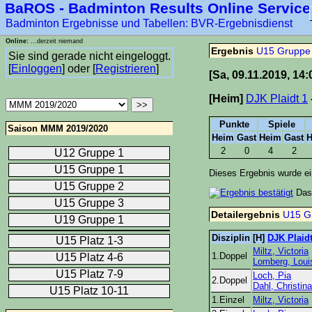
BaROS - Badminton Results Online Service
Badminton Ergebnisse und Tabellen: BVR-Ergebnisdienst
Online:
...derzeit niemand
Ergebnis
U15 Gruppe
Sie sind gerade nicht eingeloggt.
[
Einloggen
] oder [
Registrieren
]
[Sa, 09.11.2019, 14:
[Heim]
DJK Plaidt 1
Punkte
Spiele
Saison MMM 2019/2020
Heim
Gast
Heim
Gast
H
2
0
4
2
U12 Gruppe 1
U15 Gruppe 1
Dieses Ergebnis wurde 
U15 Gruppe 2
Das
U15 Gruppe 3
Detailergebnis
U15 G
U19 Gruppe 1
Disziplin
[H]
DJK Plaidt
U15 Platz 1-3
Miltz, Victoria
1.Doppel
U15 Platz 4-6
Lomberg, Loui
U15 Platz 7-9
Loch, Pia
2.Doppel
Dahl, Christina
U15 Platz 10-11
1.Einzel
Miltz, Victoria