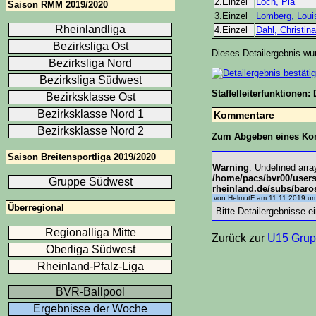
2.Einzel
Loch, Pia
Saison RMM 2019/2020
3.Einzel
Lomberg, Loui
Rheinlandliga
4.Einzel
Dahl, Christina
Bezirksliga Ost
Dieses Detailergebnis w
Bezirksliga Nord
Bezirksliga Südwest
Staffelleiterfunktionen: 
Bezirksklasse Ost
Bezirksklasse Nord 1
Kommentare
Bezirksklasse Nord 2
Zum Abgeben eines Ko
Saison Breitensportliga 2019/2020
Warning
: Undefined arra
/home/pacs/bvr00/user
Gruppe Südwest
rheinland.de/subs/bar
von HelmutF am 11.11.2019 um
Überregional
Bitte Detailergebnisse e
Regionalliga Mitte
Zurück zur
U15 Grup
Oberliga Südwest
Rheinland-Pfalz-Liga
BVR-Ballpool
Ergebnisse der Woche