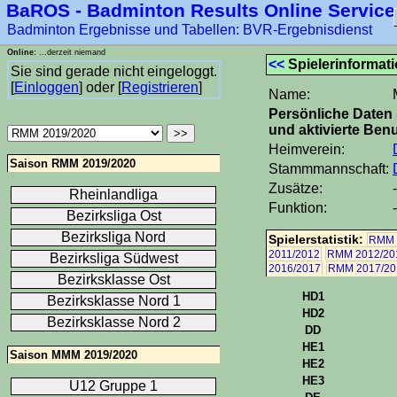
BaROS - Badminton Results Online Service
Badminton Ergebnisse und Tabellen: BVR-Ergebnisdienst
Online:
...derzeit niemand
<<
Spielerinformat
Sie sind gerade nicht eingeloggt.
[
Einloggen
] oder [
Registrieren
]
Name:
Persönliche Daten 
und aktivierte Benu
Heimverein:
Saison RMM 2019/2020
Stammmannschaft:
Zusätze:
-
Rheinlandliga
Funktion:
-
Bezirksliga Ost
Bezirksliga Nord
Spielerstatistik:
RMM 
2011/2012
RMM 2012/20
Bezirksliga Südwest
2016/2017
RMM 2017/20
Bezirksklasse Ost
HD1
Bezirksklasse Nord 1
HD2
Bezirksklasse Nord 2
DD
HE1
Saison MMM 2019/2020
HE2
HE3
U12 Gruppe 1