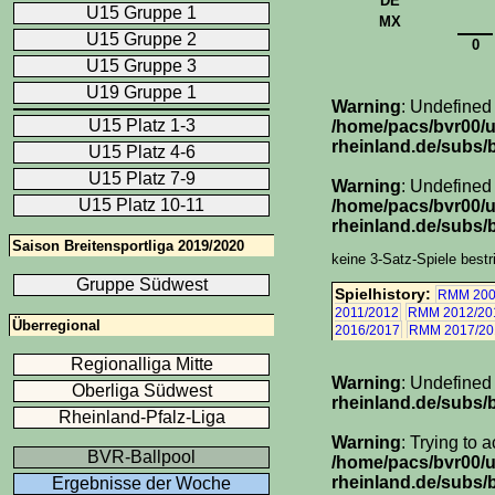
DE
U15 Gruppe 1
MX
U15 Gruppe 2
0
U15 Gruppe 3
U19 Gruppe 1
Warning
: Undefined
U15 Platz 1-3
/home/pacs/bvr00/
rheinland.de/subs/b
U15 Platz 4-6
U15 Platz 7-9
Warning
: Undefined 
U15 Platz 10-11
/home/pacs/bvr00/
rheinland.de/subs/b
Saison Breitensportliga 2019/2020
keine 3-Satz-Spiele bestr
Gruppe Südwest
Spielhistory:
RMM 200
2011/2012
RMM 2012/20
Überregional
2016/2017
RMM 2017/20
Regionalliga Mitte
Warning
: Undefined
Oberliga Südwest
rheinland.de/subs/
Rheinland-Pfalz-Liga
Warning
: Trying to 
BVR-Ballpool
/home/pacs/bvr00/
rheinland.de/subs/
Ergebnisse der Woche