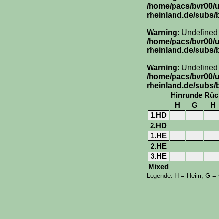
/home/pacs/bvr00/
rheinland.de/subs/
Warning
: Undefined
/home/pacs/bvr00/
rheinland.de/subs/
Warning
: Undefined
/home/pacs/bvr00/
rheinland.de/subs/
Hinrunde
Rüc
H
G
H
1.HD
2.HD
1.HE
2.HE
3.HE
Mixed
Legende: H = Heim, G =